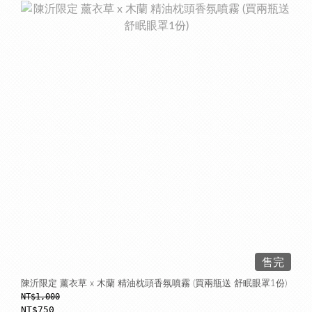
售完
陳沂限定 薰衣草 x 木蘭 精油枕頭香氛噴霧 (買兩瓶送 舒眠眼罩1份)
NT$1,000
NT$750