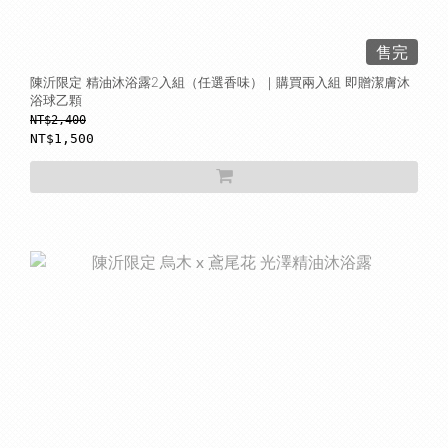
售完
陳沂限定 精油沐浴露2入組（任選香味）｜購買兩入組 即贈潔膚沐
浴球乙顆
NT$2,400
NT$1,500