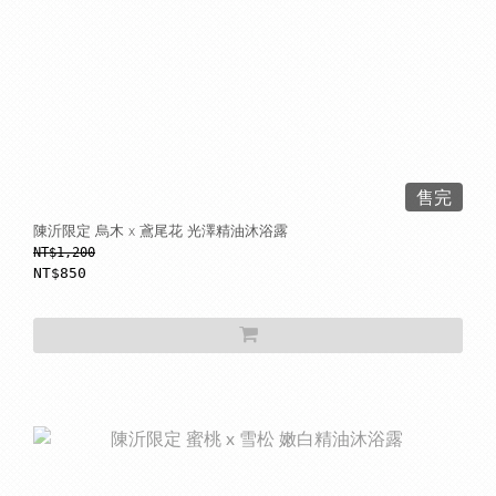
售完
陳沂限定 烏木 x 鳶尾花 光澤精油沐浴露
NT$1,200
NT$850