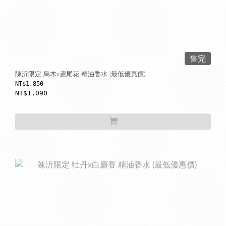
售完
陳沂限定 烏木x鳶尾花 精油香水 (最低優惠價)
NT$1,850
NT$1,090