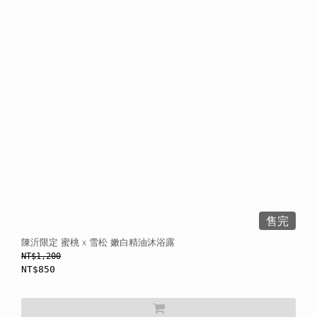
售完
陳沂限定 蜜桃 x 雪松 嫩白精油沐浴露
NT$1,200
NT$850