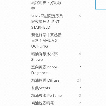
馬躍迎春・好彩發
香
2025 耶誕限定系列
6
寂夜星辰 SILENT
STARFIELD
新北好茶｜茶感新
1
日常 NAMUA X
UCHUNG
精油香氛沐浴露
4
Shower
室內薰香Indoor
Fragrance
精油擴香 Diffuser
24
香氛Scents
精油香水 Perfume
2
精油枕香噴霧
2