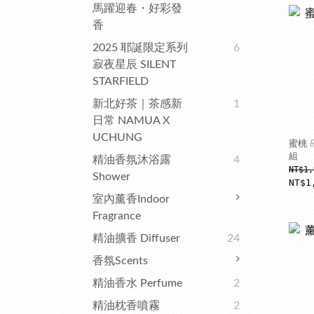
馬躍迎春・好彩發
香
2025 耶誕限定系列
6
寂夜星辰 SILENT
STARFIELD
新北好茶｜茶感新
1
日常 NAMUA X
UCHUNG
蜜桃 
組
精油香氛沐浴露
4
NT$1,
Shower
NT$1
室內薰香Indoor
Fragrance
精油擴香 Diffuser
24
香氛Scents
精油香水 Perfume
2
精油枕香噴霧
2