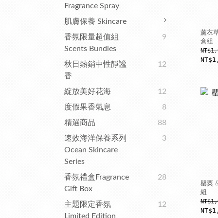
Fragrance Spray
肌膚保養 Skincare
薰衣草
香氛限量超值組
9
盒組
Scents Bundles
NT$1,
NT$1
秋日熱銷中性靜謐
12
香
綻放美好花海
12
度假果香氣息
8
精選商品
88
速效海洋保養系列
3
Ocean Skincare
Series
香氛禮盒Fragrance
28
罌粟 
Gift Box
組
NT$1,
主題限定香氛
12
NT$1
Limited Edition