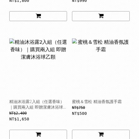
NT$1,800
NT$990
精油沐浴露2入組（任選香味）
蜜桃＆雪松 精油香氛護手霜
｜購買兩入組 即贈潔膚沐浴球乙
NT$750
顆
NT$2,400
NT$500
NT$1,650