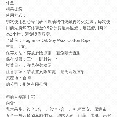
外盒
精美提袋
使用方式：
初次使用務必等到表面蠟油均勻燒融再將火熄滅，每次使
用前先將燭芯修剪至0.5公分長度再點燃，建議使用時間
為2小時，避免嗅覺疲勞。
全成份：Fragrance Oil, Soy Wax, Cotton Rope
重量：200g
保存方法：存放於陰涼處，避免陽光直射
保存期限：三年，開封後一年
製造日期：詳見包裝標示
注意事項：請放置於陰涼處，避免高溫直射
原產地：台灣
總公司：那姆有限公司
精油香氛護手霜
內含:
乳木果脂、複合5合一、複合7合一、神經西安、尿囊素
五合一複合植物萃取(甘草、韓國人蔘、山藥、木賊、吊燈