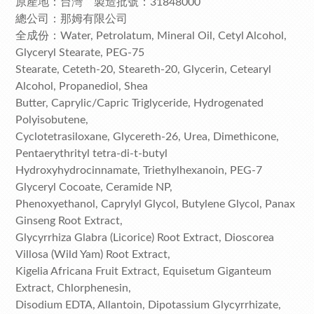
原產地：台灣 製造批號：31848000
總公司：那姆有限公司
全成份：Water, Petrolatum, Mineral Oil, Cetyl Alcohol,
Glyceryl Stearate, PEG-75
Stearate, Ceteth-20, Steareth-20, Glycerin, Cetearyl
Alcohol, Propanediol, Shea
Butter, Caprylic/Capric Triglyceride, Hydrogenated
Polyisobutene,
Cyclotetrasiloxane, Glycereth-26, Urea, Dimethicone,
Pentaerythrityl tetra-di-t-butyl
Hydroxyhydrocinnamate, Triethylhexanoin, PEG-7
Glyceryl Cocoate, Ceramide NP,
Phenoxyethanol, Caprylyl Glycol, Butylene Glycol, Panax
Ginseng Root Extract,
Glycyrrhiza Glabra (Licorice) Root Extract, Dioscorea
Villosa (Wild Yam) Root Extract,
Kigelia Africana Fruit Extract, Equisetum Giganteum
Extract, Chlorphenesin,
Disodium EDTA, Allantoin, Dipotassium Glycyrrhizate,