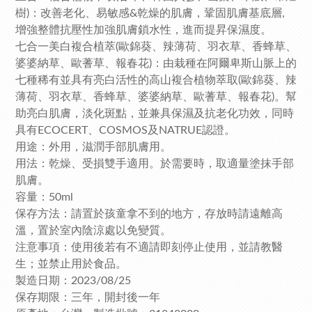
樹)：改善老化、易敏感&乾燥的肌膚，鞏固肌膚基底層,
增強整體抗壓性加強肌膚鎖水性，進而提昇保濕度。
七合一美白複合植萃(歐錦葵、辣薄荷、羽衣草、香蜂草、
婆婆納草、歐蓍草、報春花)：由栽種在阿爾卑斯山脈上的
七種稀有並具有亮白活性的高山複合植物萃取(歐錦葵、辣
薄荷、羽衣草、香蜂草、婆婆納草、歐蓍草、報春花)。幫
助亮白肌膚，淡化斑點，並兼具保濕及抗老化功效，同時
具有ECOCERT、COSMOS及NATRUE認證。
用途：外用，滋潤手部肌膚用。
用法：乾燥、受損雙手適用。於需要時，取適量塗抹手部
肌膚。
容量：50ml
保存方法：請置於孩童拿不到的地方，存放時請遠離高
溫，置於室內陰涼處以免變質。
注意事項：使用後若有不適請即刻停止使用，並請教醫
生；並禁止用於食品。
製造日期：2023/08/25
保存期限：三年，開封後一年