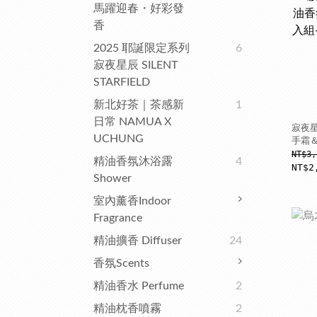
馬躍迎春・好彩發
香
2025 耶誕限定系列
6
寂夜星辰 SILENT
STARFIELD
新北好茶｜茶感新
1
日常 NAMUA X
寂夜星
UCHUNG
手霜＆
Hand 
NT$3,
精油香氛沐浴露
4
NT$2
Shower
室內薰香Indoor
Fragrance
精油擴香 Diffuser
24
香氛Scents
精油香水 Perfume
2
精油枕香噴霧
2