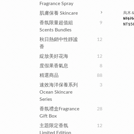
Fragrance Spray
肌膚保養 Skincare
烏木
NT$75
香氛限量超值組
9
NT$5
Scents Bundles
秋日熱銷中性靜謐
12
香
綻放美好花海
12
度假果香氣息
8
精選商品
88
速效海洋保養系列
3
Ocean Skincare
Series
香氛禮盒Fragrance
28
Gift Box
主題限定香氛
12
Limited Edition