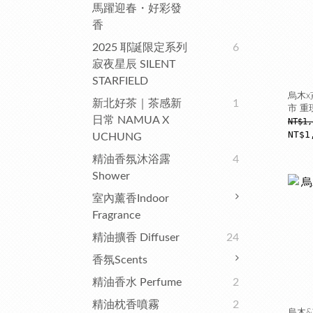
馬躍迎春・好彩發
香
2025 耶誕限定系列
6
寂夜星辰 SILENT
STARFIELD
烏木x
新北好茶｜茶感新
1
市 重
日常 NAMUA X
NT$1,
NT$1
UCHUNG
精油香氛沐浴露
4
Shower
室內薰香Indoor
Fragrance
精油擴香 Diffuser
24
香氛Scents
精油香水 Perfume
2
精油枕香噴霧
2
烏木