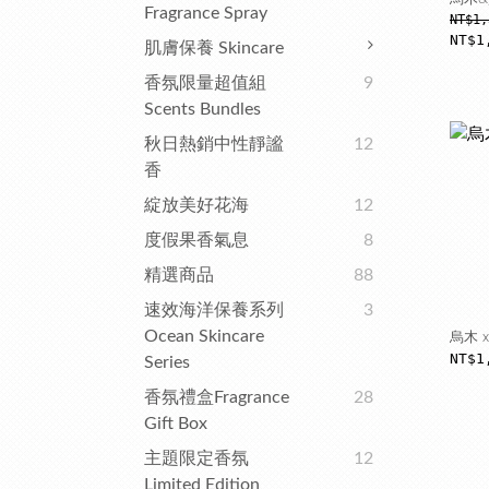
Fragrance Spray
NT$1,
NT$1
肌膚保養 Skincare
香氛限量超值組
9
Scents Bundles
秋日熱銷中性靜謐
12
香
綻放美好花海
12
度假果香氣息
8
精選商品
88
速效海洋保養系列
3
Ocean Skincare
烏木 
NT$1
Series
香氛禮盒Fragrance
28
Gift Box
主題限定香氛
12
Limited Edition