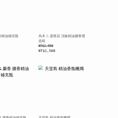
香精油補充瓶
烏木 & 鳶尾花 頂級精油擴香禮
盒組
NT$1,950
NT$1,560
麝香 擴香精油補充瓶
天堂島 精油香氛蠟燭