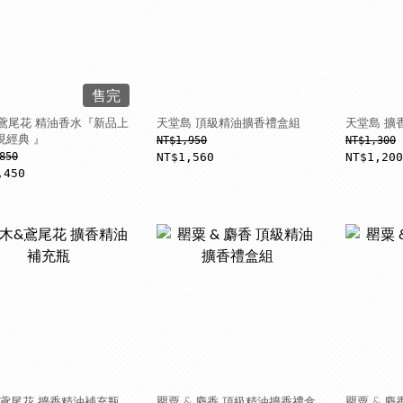
售完
鳶尾花 精油香水『新品上
天堂島 頂級精油擴香禮盒組
天堂島 擴
現經典 』
NT$1,950
NT$1,300
850
NT$1,560
NT$1,200
,450
&鳶尾花 擴香精油補充瓶
罌粟 & 麝香 頂級精油擴香禮盒
罌粟 & 