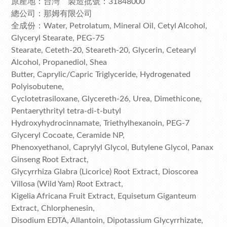
原產地：台灣 製造批號：31848000
總公司：那姆有限公司
全成份：Water, Petrolatum, Mineral Oil, Cetyl Alcohol,
Glyceryl Stearate, PEG-75
Stearate, Ceteth-20, Steareth-20, Glycerin, Cetearyl
Alcohol, Propanediol, Shea
Butter, Caprylic/Capric Triglyceride, Hydrogenated
Polyisobutene,
Cyclotetrasiloxane, Glycereth-26, Urea, Dimethicone,
Pentaerythrityl tetra-di-t-butyl
Hydroxyhydrocinnamate, Triethylhexanoin, PEG-7
Glyceryl Cocoate, Ceramide NP,
Phenoxyethanol, Caprylyl Glycol, Butylene Glycol, Panax
Ginseng Root Extract,
Glycyrrhiza Glabra (Licorice) Root Extract, Dioscorea
Villosa (Wild Yam) Root Extract,
Kigelia Africana Fruit Extract, Equisetum Giganteum
Extract, Chlorphenesin,
Disodium EDTA, Allantoin, Dipotassium Glycyrrhizate,