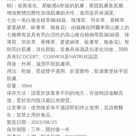
樹)：改善老化、易敏感&乾燥的肌膚，鞏固肌膚基底層,
增強整體抗壓性加強肌膚鎖水性，進而提昇保濕度。
七合一美白複合植萃(歐錦葵、辣薄荷、羽衣草、香蜂草、
婆婆納草、歐蓍草、報春花)：由栽種在阿爾卑斯山脈上的
七種稀有並具有亮白活性的高山複合植物萃取(歐錦葵、辣
薄荷、羽衣草、香蜂草、婆婆納草、歐蓍草、報春花)。幫
助亮白肌膚，淡化斑點，並兼具保濕及抗老化功效，同時
具有ECOCERT、COSMOS及NATRUE認證。
用途：外用，滋潤手部肌膚用。
用法：乾燥、受損雙手適用。於需要時，取適量塗抹手部
肌膚。
容量：50ml
保存方法：請置於孩童拿不到的地方，存放時請遠離高
溫，置於室內陰涼處以免變質。
注意事項：使用後若有不適請即刻停止使用，並請教醫
生；並禁止用於食品。
製造日期：2023/08/25
保存期限：三年，開封後一年