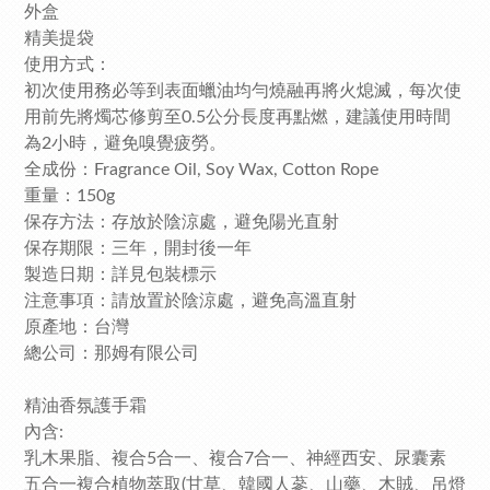
外盒
精美提袋
使用方式：
初次使用務必等到表面蠟油均勻燒融再將火熄滅，每次使
用前先將燭芯修剪至0.5公分長度再點燃，建議使用時間
為2小時，避免嗅覺疲勞。
全成份：Fragrance Oil, Soy Wax, Cotton Rope
重量：150g
保存方法：存放於陰涼處，避免陽光直射
保存期限：三年，開封後一年
製造日期：詳見包裝標示
注意事項：請放置於陰涼處，避免高溫直射
原產地：台灣
總公司：那姆有限公司
精油香氛護手霜
內含:
乳木果脂、複合5合一、複合7合一、神經西安、尿囊素
五合一複合植物萃取(甘草、韓國人蔘、山藥、木賊、吊燈