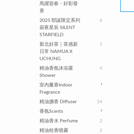
馬躍迎春・好彩發
香
2025 耶誕限定系列
6
寂夜星辰 SILENT
STARFIELD
新北好茶｜茶感新
1
日常 NAMUA X
UCHUNG
精油香氛沐浴露
4
Shower
室內薰香Indoor
Fragrance
精油擴香 Diffuser
24
香氛Scents
精油香水 Perfume
2
精油枕香噴霧
2