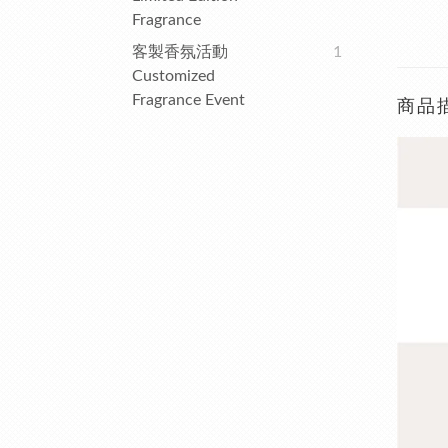
Fragrance
客製香氛活動
1
Customized
Fragrance Event
商品