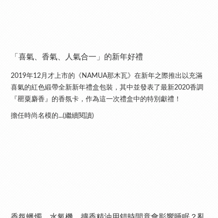
「喜氣、香氣、人氣合一」的新年好禮
2019年12月才上市的《NAMUA那木瓦》在新年之際推出以充滿
喜氣的紅色緞帶全新新年禮盒包裝，其中並發表了最新2020香調
『罌粟麝香』的香氛卡，作為這一次禮盒中的特別獻禮！
擔任時尚名模的...(繼續閱讀)
香氛蠟燭、水氧機、擴香精油用錯時間竟會影響睡眠？亂