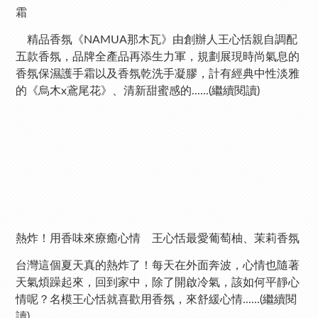
霜
精品香氛《NAMUA那木瓦》由創辦人王心恬親自調配
五款香氛，品牌全產品再添生力軍，規劃展現時尚氣息的
香氛保濕護手霜以及香氛乾洗手凝膠，計有經典中性淡雅
的《烏木x鳶尾花》、清新甜蜜感的......(繼續閱讀)
熱炸！用香味來療癒心情 王心恬最愛葡萄柚、茉莉香氛
台灣這個夏天真的熱炸了！每天在外面奔波，心情也隨著
天氣煩躁起來，回到家中，除了開啟冷氣，該如何平靜心
情呢？名模王心恬就喜歡用香氛，來舒緩心情......(繼續閱
讀)