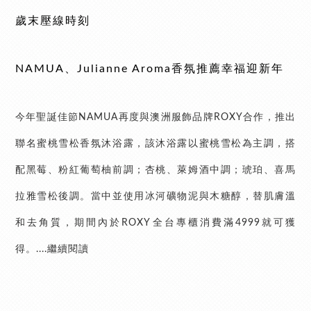
歲末壓線時刻
NAMUA、Julianne Aroma香氛推薦幸福迎新年
今年聖誕佳節NAMUA再度與澳洲服飾品牌ROXY合作，推出
聯名蜜桃雪松香氛沐浴露，該沐浴露以蜜桃雪松為主調，搭
配黑莓、粉紅葡萄柚前調；杏桃、萊姆酒中調；琥珀、喜馬
拉雅雪松後調。當中並使用冰河礦物泥與木糖醇，替肌膚溫
和去角質，期間內於ROXY全台專櫃消費滿4999就可獲
得。....繼續閱讀