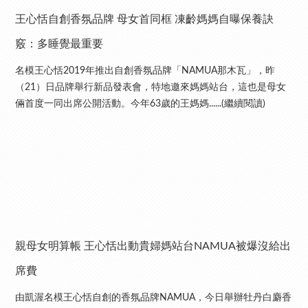
王心恬自創香氛品牌 母女首同框 凍齡媽媽自曝保養訣
竅：多睡覺最重要
名模王心恬2019年推出自創香氛品牌「NAMUA那木瓦」，昨
（21）日品牌舉行新品發表會，特地邀來媽媽站台，這也是母女
倆首度一同出席公開活動。今年63歲的王媽媽......(繼續閱讀)
親母女明算帳 王心恬出動貴婦媽站台NAMUA被爆沒給出
席費
由凱渥名模王心恬自創的香氛品牌NAMUA，今日舉辦牡丹白麝香