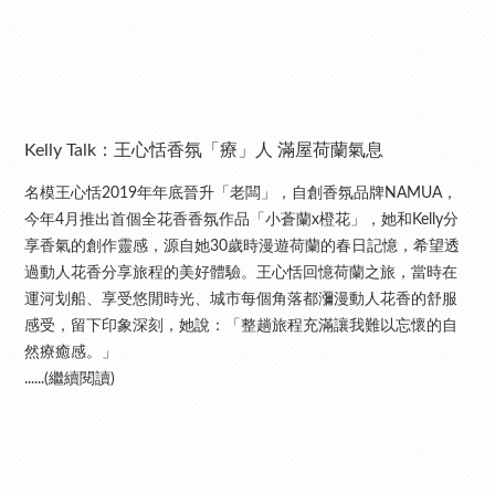
Kelly Talk：王心恬香氛「療」人 滿屋荷蘭氣息
名模王心恬2019年年底晉升「老闆」，自創香氛品牌NAMUA，
今年4月推出首個全花香香氛作品「小蒼蘭x橙花」，她和Kelly分
享香氣的創作靈感，源自她30歲時漫遊荷蘭的春日記憶，希望透
過動人花香分享旅程的美好體驗。王心恬回憶荷蘭之旅，當時在
運河划船、享受悠閒時光、城市每個角落都瀰漫動人花香的舒服
感受，留下印象深刻，她說：「整趟旅程充滿讓我難以忘懷的自
然療癒感。」
......(繼續閱讀)