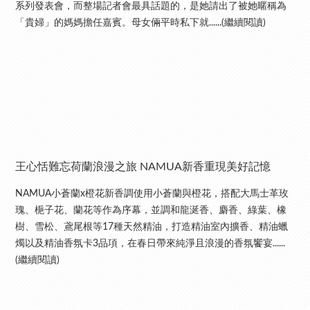
系列發表會，而整場記者會最具話題的，是她請出了被她暱稱為
「貴婦」的媽媽擔任嘉賓。母女倆平時私下就......(繼續閱讀)
王心恬難忘荷蘭浪漫之旅 NAMUA新香重現美好記憶
NAMUA小蒼蘭x橙花新香調使用小蒼蘭與橙花，搭配大馬士革玫
瑰、梔子花、蘭花等作為序幕，並調和龍涎香、麝香、綠葉、橡
樹、雪松、鳶尾根等17種天然精油，打造精油室內擴香、精油蠟
燭以及精油香氛卡3品項，在春日帶來純淨且浪漫的香氛饗宴......
(繼續閱讀)