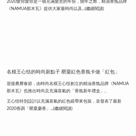
2020愛你愛你是一個充滿愛意的年份，開年之際，精油香氛品牌
《NAMUA那木瓦》提供大家最時尚以及...(繼續閱讀)
名模王心恬的時尚新點子 罌粟紅色香氛卡做「紅包」
迎接農曆春節，由時尚名模王心恬創立的精油香氛品牌《NAMUA
那木瓦》也推出時尚且充滿喜氣的「香氛新年禮盒」。
王心恬特別設計以充滿喜氣的紅色緞帶來包裝，並發表了最新
2020香調「罌粟麝香」...(繼續閱讀)