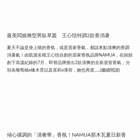
最美闆娘揪型男臥草叢 王心恬特調2款香消暑
夏天不論是身上噴的香氛，或是居家香氣，都該來點清爽的香調
消暑氣！由凱渥名模王心恬自創的居家香氛品牌NAMUA，在頻頻
創下高溫紀錄的7月，即替品牌推出2款清爽的全新居室香氣，分
別為葡萄柚x橡木苔以及茉莉x薄荷，她也再度......(繼續閱讀)
傾心揉調的「清奢華」香氛！NAMUA那木瓦夏日新香