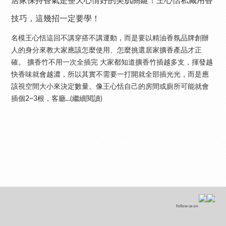
居家保持香氣是整天心情好的美肌關鍵！王心恬私藏用香
技巧，這幾招一定要學！
名模王心恬這回不講穿搭不講運動，而是要以精油香氛品牌創辦
人的身分來教大家應該怎麼使用、怎麼挑選居家擴香產品才正
確。 擴香竹不用一次全插完 大家都知道擴香竹插越多支，揮發越
快香味就會越濃，所以其實不需要一打開就全部插光光，而是應
該視空間大小來決定數量。像王心恬自己的房間或廁所可能就會
插個2~3根，客廳...(繼續閱讀)
follow us on