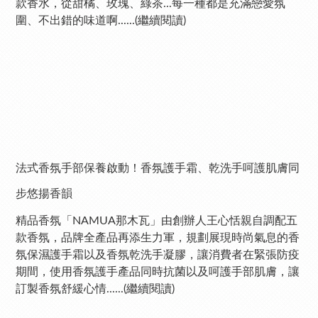
款香水，從甜橘、玫瑰、綠茶...每一種都是充滿戀愛氛
圍、不出錯的味道啊......(繼續閱讀)
法式香氛手部保養啟動！香氛護手霜、乾洗手呵護肌膚同
步悠揚香韻
精品香氛「NAMUA那木瓦」由創辦人王心恬親自調配五
款香氛，品牌全產品再添生力軍，規劃展現時尚氣息的香
氛保濕護手霜以及香氛乾洗手凝膠，讓消費者在緊張防疫
期間，使用香氛護手產品同時抗菌以及呵護手部肌膚，讓
訂製香氛舒緩心情......(繼續閱讀)