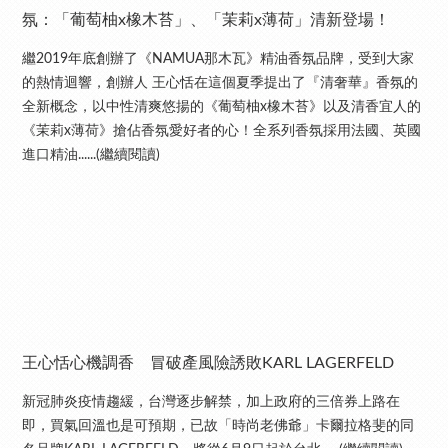
氛：「葡萄柚x橡木苔」、「茉莉x薄荷」清新登場！
繼2019年底創辦了《NAMUA那木瓦》精油香氛品牌，受到大家
的熱情迴響，創辦人 王心恬在這個夏季提出了『清奢華』香氛的
全新概念，以中性清爽悠揚的《葡萄柚x橡木苔》以及清香宜人的
《茉莉x薄荷》搶佔香氛愛好者的心！全系列香氛採用法國、英國
進口精油......(繼續閱讀)
王心恬心機調香 冒破產風險誘敗KARL LAGERFELD
新冠肺炎疫情趨緩，台灣逐步解禁，加上政府的三倍券上路在
即，買氣回溫也是可預期，已故「時尚老佛爺」卡爾拉格斐的同