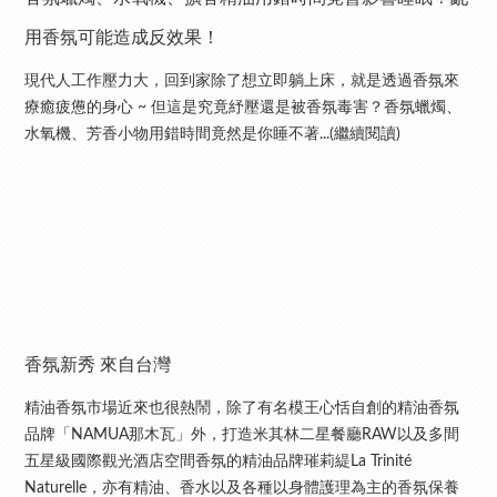
用香氛可能造成反效果！
現代人工作壓力大，回到家除了想立即躺上床，就是透過香氛來
療癒疲憊的身心 ~ 但這是究竟紓壓還是被香氛毒害？香氛蠟燭、
水氧機、芳香小物用錯時間竟然是你睡不著...(繼續閱讀)
香氛新秀 來自台灣
精油香氛市場近來也很熱鬧，除了有名模王心恬自創的精油香氛
品牌「NAMUA那木瓦」外，打造米其林二星餐廳RAW以及多間
五星級國際觀光酒店空間香氛的精油品牌璀莉緹La Trinité
Naturelle，亦有精油、香水以及各種以身體護理為主的香氛保養