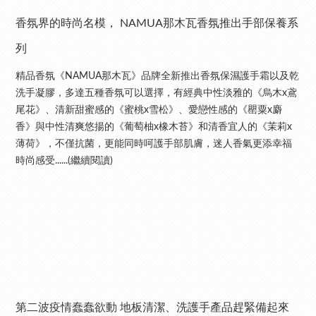
香氛界的時尚名模， NAMUA那木瓦香氛推出手部保養系
列
精品香氛《NAMUA那木瓦》品牌全新推出香氛保濕護手霜以及乾
洗手凝膠，多達五種香氛可以選擇，有經典中性淡雅的《烏木x鳶
尾花》、清新甜蜜感的《蜜桃x雪松》、愛戀性感的《罌粟x麝
香》與中性清爽悠揚的《葡萄柚x橡木苔》和清香宜人的《茉莉x
薄荷》，不僅抗菌，更能同時呵護手部肌膚，迷人香氣更添幸福
時尚感受......(繼續閱讀)
第二波疫情蠢蠢欲動 地板清潔、洗護手產品趕緊備起來