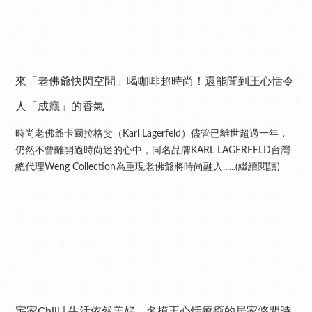
來「老佛爺快閃空間」喝咖啡超時尚！還能聞到王心恬令
人「成癮」的香氣
時尚老佛爺卡爾拉格斐（Karl Lagerfeld）儘管已離世超過一年，
仍然不曾離開過時尚迷的心中，同名品牌KARL LAGERFELD台灣
總代理Weng Collection為重現老佛爺將時尚融入......(繼續閱讀)
宅家Chill | 生活依然美好，名模王心恬療癒的居家悠閒時