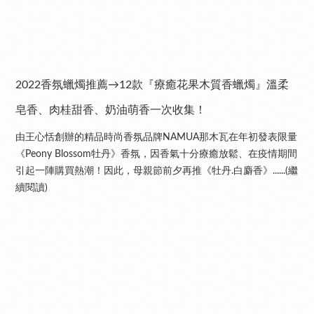
2022香氛蠟燭推薦→12款『療癒花果木質香蠟燭』溫柔
皂香、肉桂甜香、奶油萌香一次收集！
由王心恬創辦的精品時尚香氛品牌NAMUA那木瓦在年初發表限量
《Peony Blossom牡丹》香氛，因香氣十分療癒放鬆、在疫情期間
引起一陣購買熱潮！因此，母親節前夕再推《牡丹.白麝香》......(繼
續閱讀)