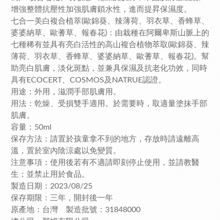
增強整體抗壓性加強肌膚鎖水性，進而提昇保濕度。
七合一美白複合植萃(歐錦葵、辣薄荷、羽衣草、香蜂草、
婆婆納草、歐蓍草、報春花)：由栽種在阿爾卑斯山脈上的
七種稀有並具有亮白活性的高山複合植物萃取(歐錦葵、辣
薄荷、羽衣草、香蜂草、婆婆納草、歐蓍草、報春花)。幫
助亮白肌膚，淡化斑點，並兼具保濕及抗老化功效，同時
具有ECOCERT、COSMOS及NATRUE認證。
用途：外用，滋潤手部肌膚用。
用法：乾燥、受損雙手適用。於需要時，取適量塗抹手部
肌膚。
容量：50ml
保存方法：請置於孩童拿不到的地方，存放時請遠離高
溫，置於室內陰涼處以免變質。
注意事項：使用後若有不適請即刻停止使用，並請教醫
生；並禁止用於食品。
製造日期：2023/08/25
保存期限：三年，開封後一年
原產地：台灣 製造批號：31848000