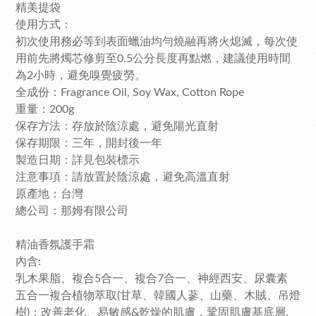
精美提袋
使用方式：
初次使用務必等到表面蠟油均勻燒融再將火熄滅，每次使
用前先將燭芯修剪至0.5公分長度再點燃，建議使用時間
為2小時，避免嗅覺疲勞。
全成份：Fragrance Oil, Soy Wax, Cotton Rope
重量：200g
保存方法：存放於陰涼處，避免陽光直射
保存期限：三年，開封後一年
製造日期：詳見包裝標示
注意事項：請放置於陰涼處，避免高溫直射
原產地：台灣
總公司：那姆有限公司
精油香氛護手霜
內含:
乳木果脂、複合5合一、複合7合一、神經西安、尿囊素
五合一複合植物萃取(甘草、韓國人蔘、山藥、木賊、吊燈
樹)：改善老化、易敏感&乾燥的肌膚，鞏固肌膚基底層,