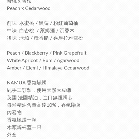
蜜桃 x 雪松
Peach x Cedarwood
前味 水蜜桃 / 黑莓 / 粉紅葡萄柚
中味 白杏桃 / 萊姆酒 / 沉香木
後味 琥珀 / 欖香脂 / 喜馬拉雅雪松
Peach / Blackberry / Pink Grapefruit
White Apricot / Rum / Agarwood
Amber / Elemi / Himalaya Cedarwood
NAMUA 香氛蠟燭
純手工訂製，使用天然大豆蠟
英國.法國精油，進口無煙燭芯
每顆精油含量高達10%，香氣顯著
內容物
香氛蠟燭一顆
木頭燭杯蓋一只
外盒