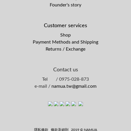
Founder's story
Customer services
Shop
Payment Methods and Shipping
Returns / Exchange
Contact us
Tel / 0975-028-873
e-mail /
namua.tw@gmail.com
隱私條款
|
條款及細則
|
2019 © NAMUA