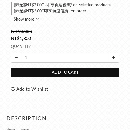
購物滿NT$2,000.-即享免運優惠! on selected products
購物滿NT$2,000即享免運優惠! on order
Show more
NT$2,250
NT$1,800
QUANTITY
ADD TO CART
Add to Wishlist
DESCRIPTION