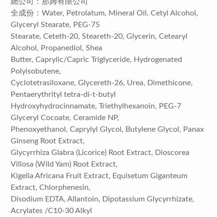
總公司：那姆有限公司
全成份：Water, Petrolatum, Mineral Oil, Cetyl Alcohol,
Glyceryl Stearate, PEG-75
Stearate, Ceteth-20, Steareth-20, Glycerin, Cetearyl
Alcohol, Propanediol, Shea
Butter, Caprylic/Capric Triglyceride, Hydrogenated
Polyisobutene,
Cyclotetrasiloxane, Glycereth-26, Urea, Dimethicone,
Pentaerythrityl tetra-di-t-butyl
Hydroxyhydrocinnamate, Triethylhexanoin, PEG-7
Glyceryl Cocoate, Ceramide NP,
Phenoxyethanol, Caprylyl Glycol, Butylene Glycol, Panax
Ginseng Root Extract,
Glycyrrhiza Glabra (Licorice) Root Extract, Dioscorea
Villosa (Wild Yam) Root Extract,
Kigelia Africana Fruit Extract, Equisetum Giganteum
Extract, Chlorphenesin,
Disodium EDTA, Allantoin, Dipotassium Glycyrrhizate,
Acrylates /C10-30 Alkyl