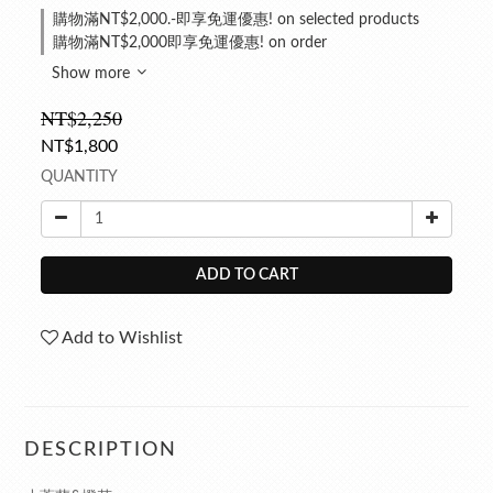
購物滿NT$2,000.-即享免運優惠! on selected products
購物滿NT$2,000即享免運優惠! on order
Show more
NT$2,250
NT$1,800
QUANTITY
ADD TO CART
Add to Wishlist
DESCRIPTION