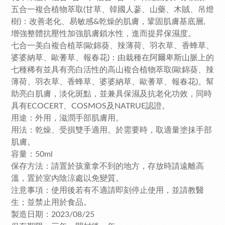
五合一複合植物萃取(甘草、韓國人蔘、山藥、木賊、吊燈
樹)：改善老化、易敏感&乾燥的肌膚，鞏固肌膚基底層,
增強整體抗壓性加強肌膚鎖水性，進而提昇保濕度。
七合一美白複合植萃(歐錦葵、辣薄荷、羽衣草、香蜂草、
婆婆納草、歐蓍草、報春花)：由栽種在阿爾卑斯山脈上的
七種稀有並具有亮白活性的高山複合植物萃取(歐錦葵、辣
薄荷、羽衣草、香蜂草、婆婆納草、歐蓍草、報春花)。幫
助亮白肌膚，淡化斑點，並兼具保濕及抗老化功效，同時
具有ECOCERT、COSMOS及NATRUE認證。
用途：外用，滋潤手部肌膚用。
用法：乾燥、受損雙手適用。於需要時，取適量塗抹手部
肌膚。
容量：50ml
保存方法：請置於孩童拿不到的地方，存放時請遠離高
溫，置於室內陰涼處以免變質。
注意事項：使用後若有不適請即刻停止使用，並請教醫
生；並禁止用於食品。
製造日期：2023/08/25