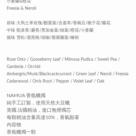
小蒼蘭&橙花
Freesia & Neroli
前味 大馬士革玫瑰/醋栗葉/含羞草/香碗豆/梔子花/蘭花
中味 龍涎香/麝香/黑加侖葉/綠葉/橙花/小蒼蘭
後味 雪松/鳶尾根/胡椒/紫羅蘭葉/橡樹
Rose Otto / Gooseberry Leaf / Mimosa Pudica / Sweet Pea /
Gardenia / Orchid
Ambergris/Musk/Blackcackcurrant / Green Leaf / Neroli / Freesia
Cedarwood / Orris Root / Pepper / Violet Leaf / Oak
NAMUA 香氛蠟燭
純手工訂製，使用天然大豆蠟
英國.法國精油，進口無煙燭芯
每顆精油含量高達10%，香氣顯著
內容物
香氛蠟燭一顆