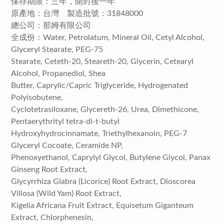
保存期限：三年，開封後一年
原產地：台灣 製造批號：31848000
總公司：那姆有限公司
全成份：Water, Petrolatum, Mineral Oil, Cetyl Alcohol,
Glyceryl Stearate, PEG-75
Stearate, Ceteth-20, Steareth-20, Glycerin, Cetearyl
Alcohol, Propanediol, Shea
Butter, Caprylic/Capric Triglyceride, Hydrogenated
Polyisobutene,
Cyclotetrasiloxane, Glycereth-26, Urea, Dimethicone,
Pentaerythrityl tetra-di-t-butyl
Hydroxyhydrocinnamate, Triethylhexanoin, PEG-7
Glyceryl Cocoate, Ceramide NP,
Phenoxyethanol, Caprylyl Glycol, Butylene Glycol, Panax
Ginseng Root Extract,
Glycyrrhiza Glabra (Licorice) Root Extract, Dioscorea
Villosa (Wild Yam) Root Extract,
Kigelia Africana Fruit Extract, Equisetum Giganteum
Extract, Chlorphenesin,