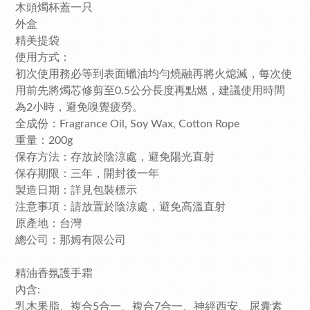
木頭燭杯蓋一只
外盒
精美提袋
使用方式：
初次使用務必等到表面蠟油均勻燒融再將火熄滅，每次使
用前先將燭芯修剪至0.5公分長度再點燃，建議使用時間
為2小時，避免嗅覺疲勞。
全成份：Fragrance Oil, Soy Wax, Cotton Rope
重量：200g
保存方法：存放於陰涼處，避免陽光直射
保存期限：三年，開封後一年
製造日期：詳見包裝標示
注意事項：請放置於陰涼處，避免高溫直射
原產地：台灣
總公司：那姆有限公司
精油香氛護手霜
內含:
乳木果脂、複合5合一、複合7合一、神經西安、尿囊素