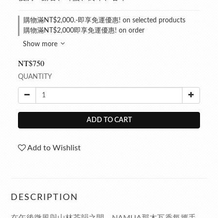
購物滿NT$2,000.-即享免運優惠! on selected products
購物滿NT$2,000即享免運優惠! on order
Show more
NT$750
QUANTITY
ADD TO CART
Add to Wishlist
DESCRIPTION