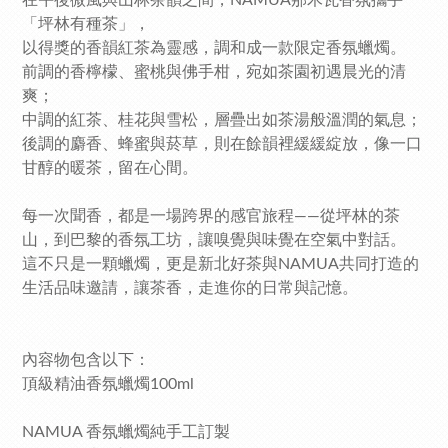
在午後微風與山林茶韻之間，NAMUA那木瓦香氛攜手
「坪林有種茶」，
以得獎的香韻紅茶為靈感，調和成一款限定香氛蠟燭。
前調的香檸檬、蜜桃與佛手柑，宛如茶園初遇晨光的清
爽；
中調的紅茶、桂花與雪松，層疊出如茶湯般溫潤的氣息；
後調的麝香、蜂蜜與菸草，則在餘韻裡緩緩綻放，像一口
甘醇的暖茶，留在心間。
每一次聞香，都是一場跨界的感官旅程——從坪林的茶
山，到巴黎的香氛工坊，讓嗅覺與味覺在空氣中對話。
這不只是一顆蠟燭，更是新北好茶與NAMUA共同打造的
生活品味邀請，讓茶香，走進你的日常與記憶。
內容物包含以下：
頂級精油香氛蠟燭100ml
NAMUA 香氛蠟燭純手工訂製